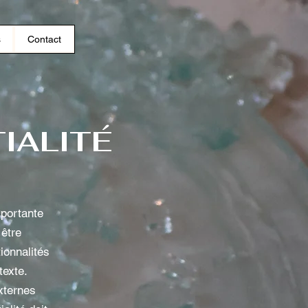
s
Contact
IALITÉ
mportante
 être
ionnalités
texte.
externes