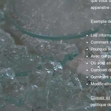
que vous ut
apparaître 
Exemple de
Les inform
Comment vo
Pourquoi vo
Avec qui p
Où sont st
Combien de
Comment vo
Modificatio
Cliquez ici
politique de